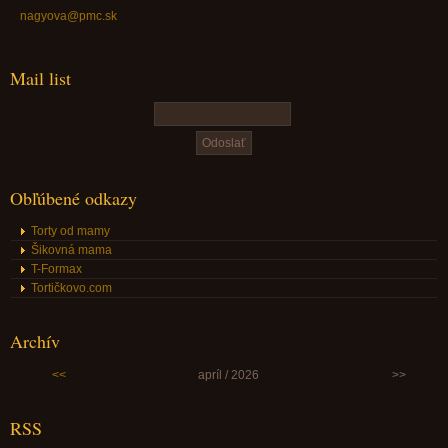
nagyova@pmc.sk
Mail list
Obľúbené odkazy
Torty od mamy
Šikovná mama
T-Formax
Tortičkovo.com
Archív
<<
apríl / 2026
>>
RSS